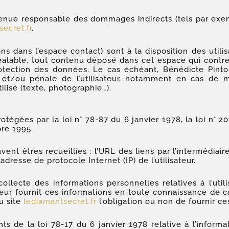
enue responsable des dommages indirects (tels par exe
ecret.fr
.
ons dans l’espace contact) sont à la disposition des util
alable, tout contenu déposé dans cet espace qui contrevi
 protection des données. Le cas échéant, Bénédicte Pin
e et/ou pénale de l’utilisateur, notamment en cas de me
ilisé (texte, photographie…).
gées par la loi n° 78-87 du 6 janvier 1978, la loi n° 200
re 1995.
uvent êtres recueillies : l’URL des liens par l’intermédiair
l’adresse de protocole Internet (IP) de l’utilisateur.
llecte des informations personnelles relatives à l’util
sateur fournit ces informations en toute connaissance de
du site
lediamantsecret.fr
l’obligation ou non de fournir ce
 de la loi 78-17 du 6 janvier 1978 relative à l’informati