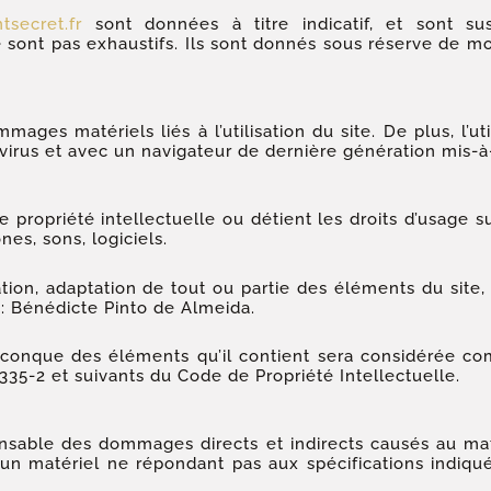
tsecret.fr
sont données à titre indicatif, et sont susc
 sont pas exhaustifs. Ils sont donnés sous réserve de mo
ges matériels liés à l’utilisation du site. De plus, l’ut
 virus et avec un navigateur de dernière génération mis-à
 propriété intellectuelle ou détient les droits d’usage s
es, sons, logiciels.
ation, adaptation de tout ou partie des éléments du site
de : Bénédicte Pinto de Almeida.
elconque des éléments qu’il contient sera considérée co
335-2 et suivants du Code de Propriété Intellectuelle.
able des dommages directs et indirects causés au matérie
n d’un matériel ne répondant pas aux spécifications indiqué