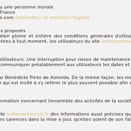
ou une personne morale.
 France
ium.com
Générateur de mentions légales
es proposés.
tion pleine et entière des conditions générales d’utilis
étées à tout moment, les utilisateurs du site
lediamantsec
ilisateurs. Une interruption pour raison de maintenance
 communiquer préalablement aux utilisateurs les dates et 
ar Bénédicte Pinto de Almeida. De la même façon, les m
 qui est invité à s’y référer le plus souvent possible afi
ormation concernant l’ensemble des activités de la sociét
ite
lediamantsecret.fr
des informations aussi précises que
carences dans la mise à jour, qu’elles soient de son fait 